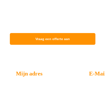
org voor de veiligheid van uw woning met onze professionele
Vraag een offerte aan
Mijn adres
E-Mai
39/4 Boulevard Bischoffsheim 1000 
mgrenov39@gma
Bruxelles