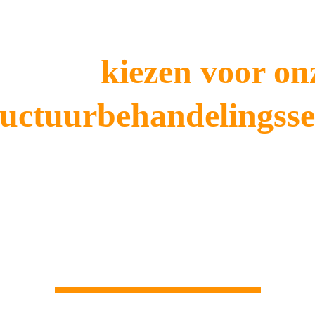
aarom 
kiezen voor on
uctuurbehandelingsse
aakt gebruik van geavanceerde en milieuvriendelijke technie
diging te minimaliseren. Door te investeren in onze service g
e schimmels, terwijl de waarde en integriteit van uw huis beh
nderen betrouwbare en duurzame resultaten voor de beschermi