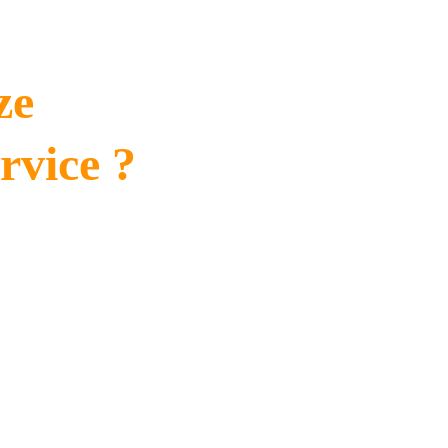
ze 
rvice ?
ken voor het behandelen van uw 
eniet u van langdurige bescherming 
ouden blijven. Onze professionele 
ng van uw dakconstructie.