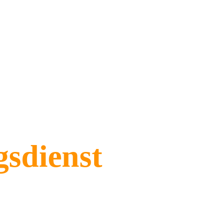
Home
Mijn diensten
Onze realis
sdienst 
voor 
ties