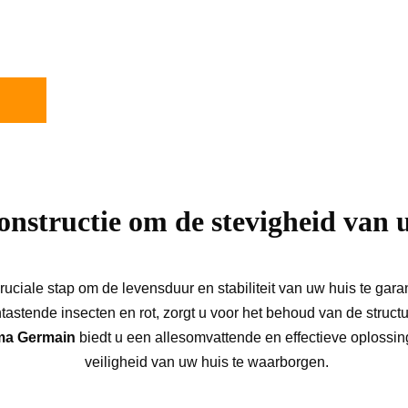
 dakconstructie zijn essentieel om de stevigheid en 
id en stabiliteit van uw huis te waarborgen.
onstructie om de stevigheid van 
uciale stap om de levensduur en stabiliteit van uw huis te garan
tastende insecten en rot, zorgt u voor het behoud van de struc
ma Germain
 biedt u een allesomvattende en effectieve oplossi
veiligheid van uw huis te waarborgen.