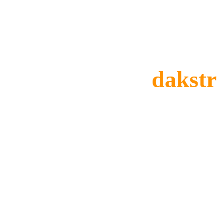
W
dakstr
Ons ervaren team bij 
Firma Germain
 m
dakconstructie, om de risico's op bescha
tegen schadelijke insecten en destructiev
aanpak en toewijding aan kwaliteit gara