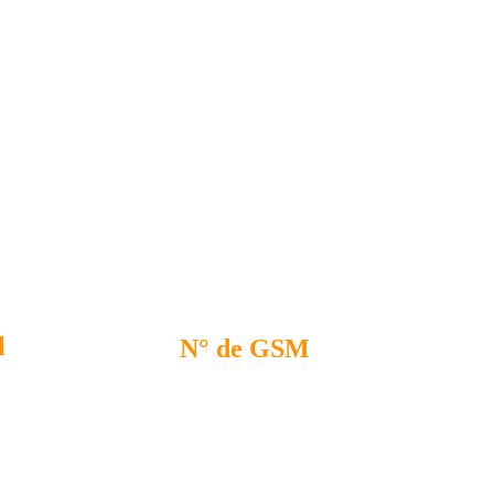
 service voor 
l
N° de GSM
0479 33 89 72
il.com