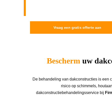
Bescherming en regelmatig onderhoud van uw
duurzaamheid te behouden, en om de veilighe
Vraag een gratis offerte aan
Bescherm
 uw dakc
De behandeling van dakconstructies is een cr
risico op schimmels, houtaan
dakconstructiebehandelingsservice bij 
Fir