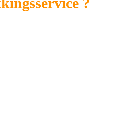
kingsservice ?
 scheuren te creëren. Onze 
rele integriteit van uw dak te 
eringen achtergelaten door mossen te 
uw eigendom.