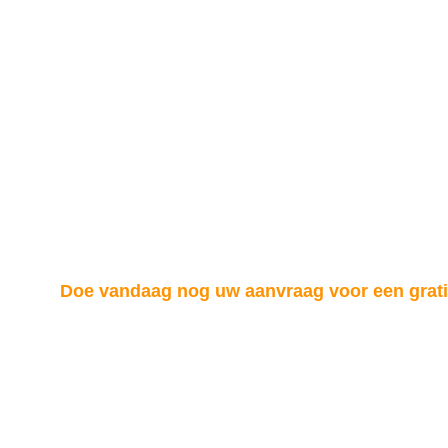
Doe vandaag nog uw aanvraag voor een gratis
Behoud de gezondheid en levensduur van uw dak met 
op voor een gratis offerte en ontdek hoe we u kunnen h