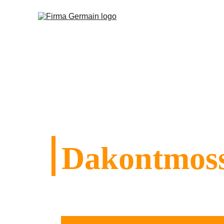
Dakontmoss
Behoud de integriteit van uw dakpannen of 
!