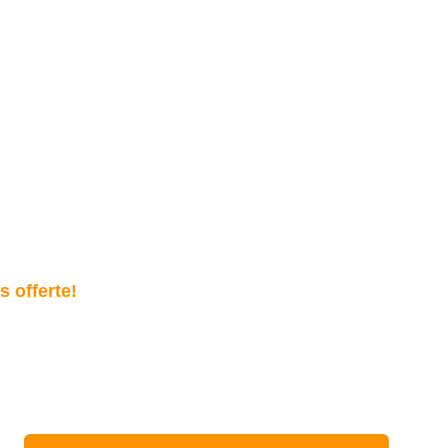
 offerte!
onze professionele dakontmossingsservice in Brussel. Neem v
elpen uw dak in perfecte staat te houden.