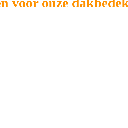
en voor onze dakbedek
 schade aan uw dak veroorzaken door vocht vast te houden en
blemen door verontreinigingen te verwijderen en zo de structu
tert het algehele uiterlijk van uw huis. Door vlekken en mark
lijke uiterlijk van uw dak en dragen we bij aan de waarde van 