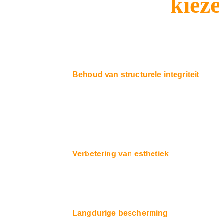
Waarom
 kiez
Behoud van structurele integriteit 
Mossen en algen kunnen op lange termijn
mosverwijderingsservice voorkomt deze pro
behouden.
Verbetering van esthetiek 
Een schoon en goed onderhouden dak verbe
verwijderen, herstellen we het oorspronke
Langdurige bescherming 