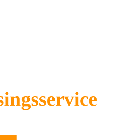
Home
Mijn diensten
Onze realis
ingsservice
leien door nu actie te ondernemen, voordat mos uw dak overn