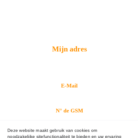
Mijn adres
39/4 Boulevard Bischoffsheim 1000 
Bruxelles
E-Mail
mgrenov39@gmail.com
N° de GSM
0479 33 89 72
Deze website maakt gebruik van cookies om
noodzakelijke sitefunctionaliteit te bieden en uw ervaring